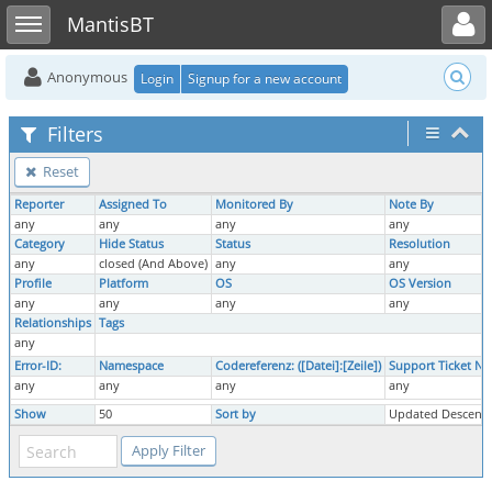
Toggle user menu
Toggle sidebar
MantisBT
Anonymous
Login
Signup for a new account
Filters
Reset
Reporter
Assigned To
Monitored By
Note By
any
any
any
any
Category
Hide Status
Status
Resolution
any
closed (And Above)
any
any
Profile
Platform
OS
OS Version
any
any
any
any
Relationships
Tags
any
Error-ID:
Namespace
Codereferenz: ([Datei]:[Zeile])
Support Ticket Nr. 
any
any
any
any
Show
50
Sort by
Updated Descend