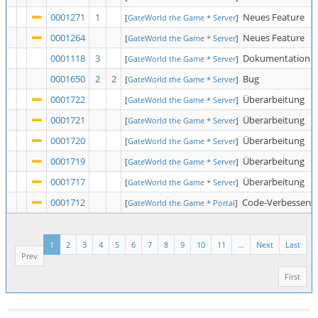
0001271
1
Neues Feature
[
GateWorld the Game * Server
]
0001264
Neues Feature
[
GateWorld the Game * Server
]
0001118
3
Dokumentation
[
GateWorld the Game * Server
]
0001650
2
2
Bug
[
GateWorld the Game * Server
]
0001722
Überarbeitung
[
GateWorld the Game * Server
]
0001721
Überarbeitung
[
GateWorld the Game * Server
]
0001720
Überarbeitung
[
GateWorld the Game * Server
]
0001719
Überarbeitung
[
GateWorld the Game * Server
]
0001717
Überarbeitung
[
GateWorld the Game * Server
]
0001712
Code-Verbesseru
[
GateWorld the Game * Portal
]
1
2
3
4
5
6
7
8
9
10
11
...
Next
Last
Prev
First