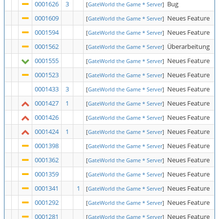
0001626
3
Bug
[
GateWorld the Game * Server
]
0001609
Neues Feature
[
GateWorld the Game * Server
]
0001594
Neues Feature
[
GateWorld the Game * Server
]
0001562
Überarbeitung
[
GateWorld the Game * Server
]
0001555
Neues Feature
[
GateWorld the Game * Server
]
0001523
Neues Feature
[
GateWorld the Game * Server
]
0001433
3
Neues Feature
[
GateWorld the Game * Server
]
0001427
1
Neues Feature
[
GateWorld the Game * Server
]
0001426
Neues Feature
[
GateWorld the Game * Server
]
0001424
1
Neues Feature
[
GateWorld the Game * Server
]
0001398
Neues Feature
[
GateWorld the Game * Server
]
0001362
Neues Feature
[
GateWorld the Game * Server
]
0001359
Neues Feature
[
GateWorld the Game * Server
]
0001341
1
Neues Feature
[
GateWorld the Game * Server
]
0001292
Neues Feature
[
GateWorld the Game * Server
]
0001281
Neues Feature
[
GateWorld the Game * Server
]