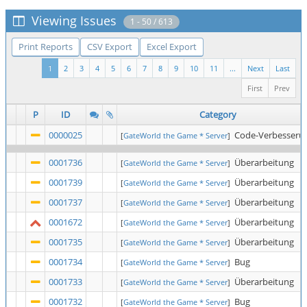
Viewing Issues
1 - 50 / 613
Print Reports
CSV Export
Excel Export
1
2
3
4
5
6
7
8
9
10
11
...
Next
Last
First
Prev
P
ID
Category
0000025
Code-Verbesseru
[
GateWorld the Game * Server
]
0001736
Überarbeitung
[
GateWorld the Game * Server
]
0001739
Überarbeitung
[
GateWorld the Game * Server
]
0001737
Überarbeitung
[
GateWorld the Game * Server
]
0001672
Überarbeitung
[
GateWorld the Game * Server
]
0001735
Überarbeitung
[
GateWorld the Game * Server
]
0001734
Bug
[
GateWorld the Game * Server
]
0001733
Überarbeitung
[
GateWorld the Game * Server
]
0001732
Bug
[
GateWorld the Game * Server
]